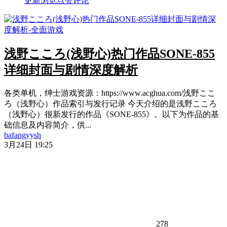
更新
浏览
点赞
评论
浅野こころ(浅野心)热门作品SONE-855
详细封面与剧情深度解析
各类单机，绅士游戏资源：https://www.acghua.com/浅野ここ
ろ（浅野心）作品索引与发行记录 今天介绍的是浅野こころ
（浅野心）很新发行的作品《SONE-855》。以下为作品的基
础信息及内容简介，供...
bafangyysh
3月24日 19:25
278