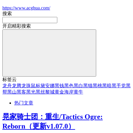
https://www.acghua.com/
搜索
开启精彩搜索
标签云
龙舟
龙腾
龙珠
鼠标
黛安娜
黑钱
黑色
黑白
黑猫
黑桃
黑暗
黑手党
黑
帮
黑山
黑客
黑光
黑丝
黎城
黄金海岸
黄牛
热门文章
晃家骑士团：重生/Tactics Ogre:
Reborn（更新v1.07.0）