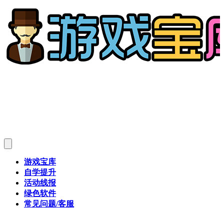
游戏宝库
自学提升
活动线报
绿色软件
常见问题/客服