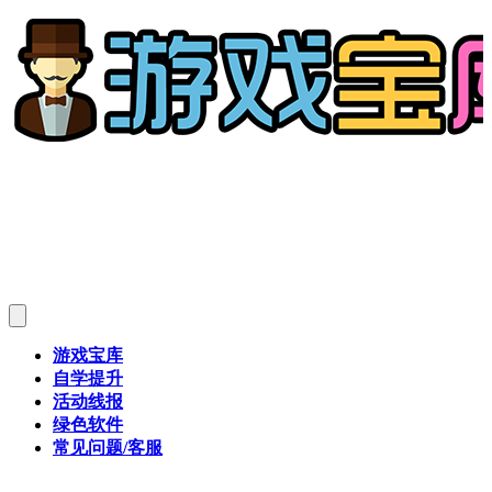
游戏宝库
自学提升
活动线报
绿色软件
常见问题/客服