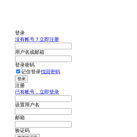
登录
没有帐号？立即注册
用户名或邮箱
登录密码
记住登录
找回密码
登录
注册
已有帐号，立即登录
设置用户名
邮箱
验证码