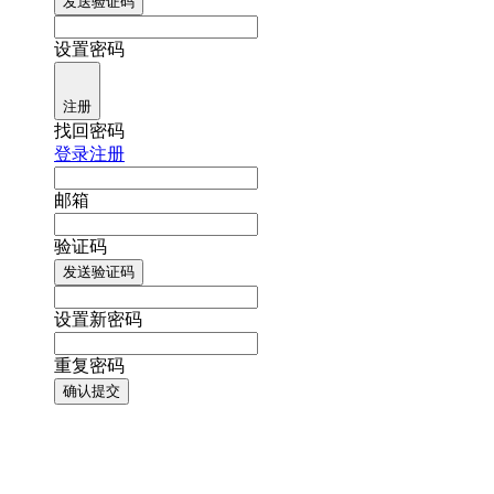
发送验证码
设置密码
注册
找回密码
登录
注册
邮箱
验证码
发送验证码
设置新密码
重复密码
确认提交