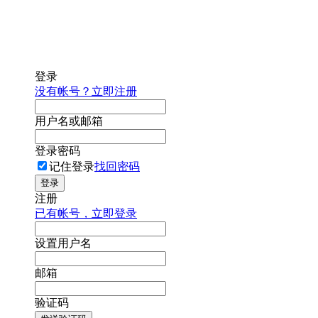
登录
没有帐号？立即注册
用户名或邮箱
登录密码
记住登录
找回密码
登录
注册
已有帐号，立即登录
设置用户名
邮箱
验证码