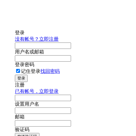
登录
没有帐号？立即注册
用户名或邮箱
登录密码
记住登录
找回密码
登录
注册
已有帐号，立即登录
设置用户名
邮箱
验证码