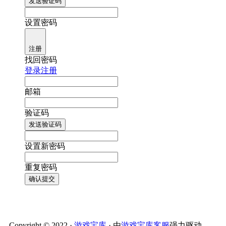
发送验证码
设置密码
注册
找回密码
登录
注册
邮箱
验证码
发送验证码
设置新密码
重复密码
确认提交
Copyright © 2022 ·
游戏宝库
· 由
游戏宝库客服
强力驱动.