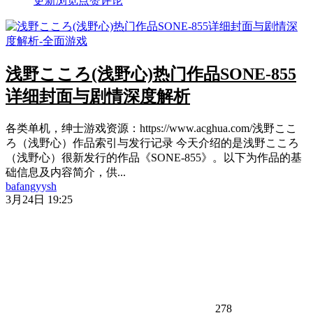
更新
浏览
点赞
评论
浅野こころ(浅野心)热门作品SONE-855
详细封面与剧情深度解析
各类单机，绅士游戏资源：https://www.acghua.com/浅野ここ
ろ（浅野心）作品索引与发行记录 今天介绍的是浅野こころ
（浅野心）很新发行的作品《SONE-855》。以下为作品的基
础信息及内容简介，供...
bafangyysh
3月24日 19:25
278