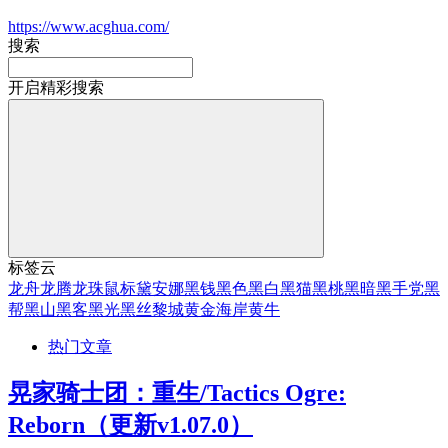
https://www.acghua.com/
搜索
开启精彩搜索
标签云
龙舟
龙腾
龙珠
鼠标
黛安娜
黑钱
黑色
黑白
黑猫
黑桃
黑暗
黑手党
黑
帮
黑山
黑客
黑光
黑丝
黎城
黄金海岸
黄牛
热门文章
晃家骑士团：重生/Tactics Ogre:
Reborn（更新v1.07.0）