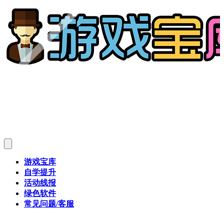
游戏宝库
自学提升
活动线报
绿色软件
常见问题/客服