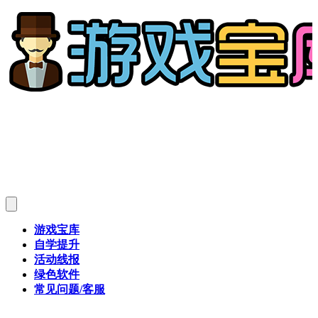
游戏宝库
自学提升
活动线报
绿色软件
常见问题/客服