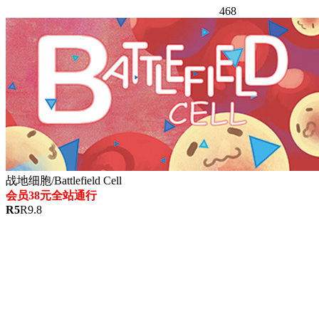
468
战地细胞/Battlefield Cell
会员38元全站通行
R
5
R
9.8