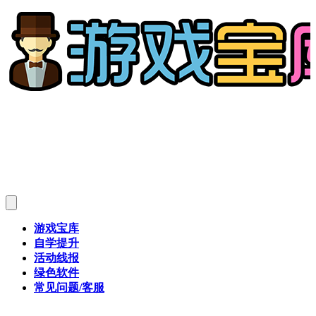
游戏宝库
自学提升
活动线报
绿色软件
常见问题/客服