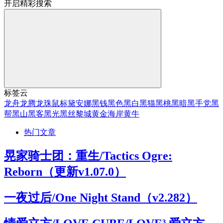
开启精彩搜索
标签云
龙舟
龙腾
龙珠
鼠标
黛安娜
黑钱
黑色
黑白
黑猫
黑桃
黑暗
黑手党
黑
帮
黑山
黑客
黑光
黑丝
黎城
黄金海岸
黄牛
热门文章
晃家骑士团：重生/Tactics Ogre:
Reborn（更新v1.07.0）
一夜过后/One Night Stand（v2.282）