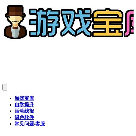
游戏宝库
自学提升
活动线报
绿色软件
常见问题/客服