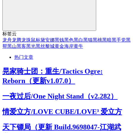
标签云
龙舟
龙腾
龙珠
鼠标
黛安娜
黑钱
黑色
黑白
黑猫
黑桃
黑暗
黑手党
黑
帮
黑山
黑客
黑光
黑丝
黎城
黄金海岸
黄牛
热门文章
晃家骑士团：重生/Tactics Ogre:
Reborn（更新v1.07.0）
一夜过后/One Night Stand（v2.282）
情爱立方/LOVE CUBE/LOVE³ 爱立方
天下镖局（更新 Build.9698047-江湖武