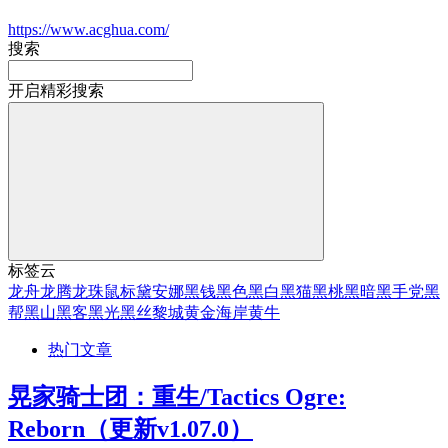
https://www.acghua.com/
搜索
开启精彩搜索
标签云
龙舟
龙腾
龙珠
鼠标
黛安娜
黑钱
黑色
黑白
黑猫
黑桃
黑暗
黑手党
黑
帮
黑山
黑客
黑光
黑丝
黎城
黄金海岸
黄牛
热门文章
晃家骑士团：重生/Tactics Ogre:
Reborn（更新v1.07.0）