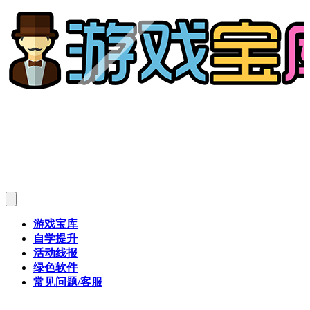
游戏宝库
自学提升
活动线报
绿色软件
常见问题/客服