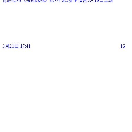
育碧公布《荣耀战魂》第7年第1赛季预告3月16日上线
3月21日 17:41
16