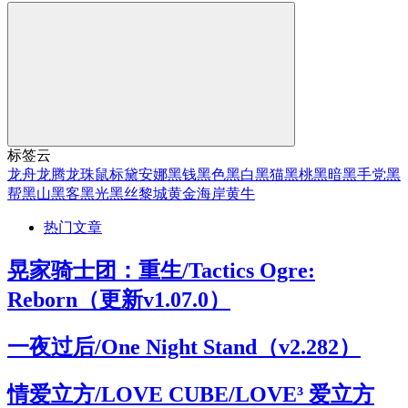
标签云
龙舟
龙腾
龙珠
鼠标
黛安娜
黑钱
黑色
黑白
黑猫
黑桃
黑暗
黑手党
黑
帮
黑山
黑客
黑光
黑丝
黎城
黄金海岸
黄牛
热门文章
晃家骑士团：重生/Tactics Ogre:
Reborn（更新v1.07.0）
一夜过后/One Night Stand（v2.282）
情爱立方/LOVE CUBE/LOVE³ 爱立方