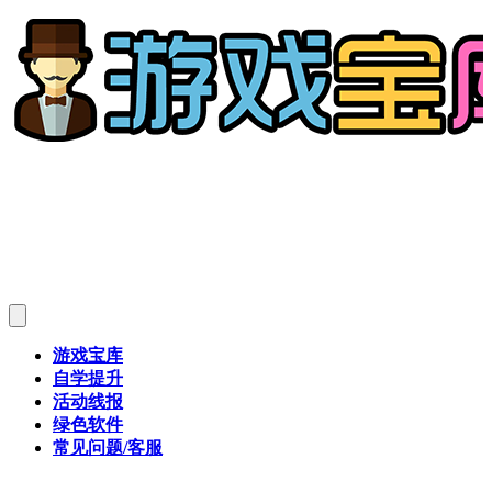
游戏宝库
自学提升
活动线报
绿色软件
常见问题/客服