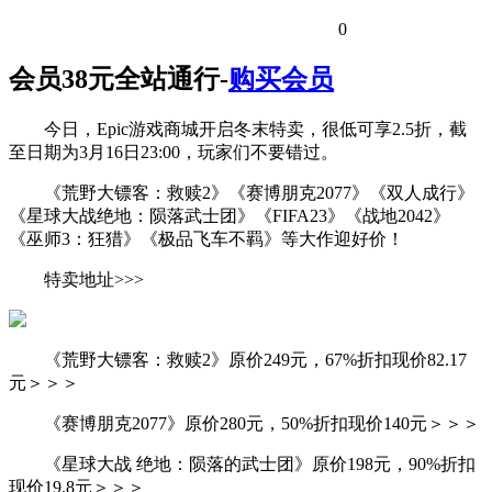
0
会员38元全站通行-
购买会员
今日，Epic游戏商城开启冬末特卖，很低可享2.5折，截
至日期为3月16日23:00，玩家们不要错过。
《荒野大镖客：救赎2》《赛博朋克2077》《双人成行》
《星球大战绝地：陨落武士团》《FIFA23》《战地2042》
《巫师3：狂猎》《极品飞车不羁》等大作迎好价！
特卖地址>>>
《荒野大镖客：救赎2》原价249元，67%折扣现价82.17
元＞＞＞
《赛博朋克2077》原价280元，50%折扣现价140元＞＞＞
《星球大战 绝地：陨落的武士团》原价198元，90%折扣
现价19.8元＞＞＞