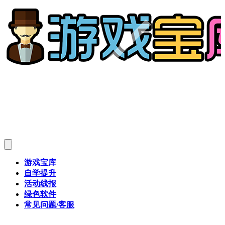
游戏宝库
自学提升
活动线报
绿色软件
常见问题/客服