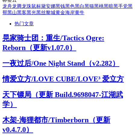
龙舟
龙腾
龙珠
鼠标
黛安娜
黑钱
黑色
黑白
黑猫
黑桃
黑暗
黑手党
黑
帮
黑山
黑客
黑光
黑丝
黎城
黄金海岸
黄牛
热门文章
晃家骑士团：重生/Tactics Ogre:
Reborn（更新v1.07.0）
一夜过后/One Night Stand（v2.282）
情爱立方/LOVE CUBE/LOVE³ 爱立方
天下镖局（更新 Build.9698047-江湖武
学）
木架-海狸都市/Timberborn（更新
v0.4.7.0）