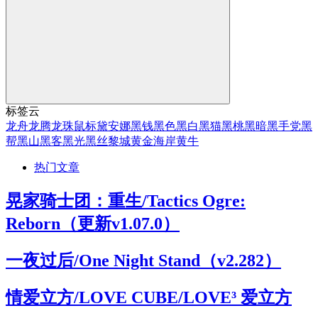
标签云
龙舟
龙腾
龙珠
鼠标
黛安娜
黑钱
黑色
黑白
黑猫
黑桃
黑暗
黑手党
黑
帮
黑山
黑客
黑光
黑丝
黎城
黄金海岸
黄牛
热门文章
晃家骑士团：重生/Tactics Ogre:
Reborn（更新v1.07.0）
一夜过后/One Night Stand（v2.282）
情爱立方/LOVE CUBE/LOVE³ 爱立方