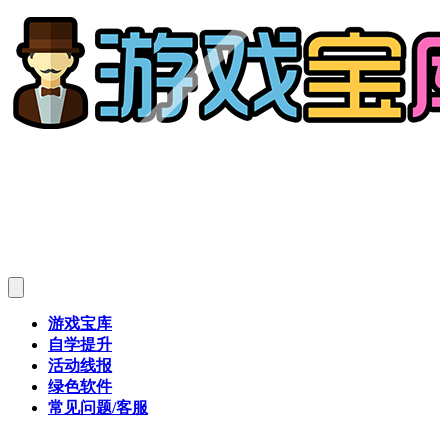
游戏宝库
自学提升
活动线报
绿色软件
常见问题/客服