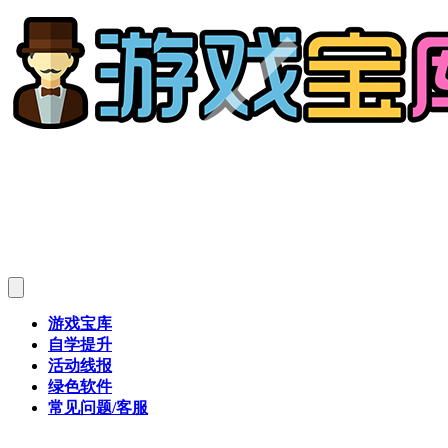
游戏宝库
自学提升
活动线报
绿色软件
常见问题/客服