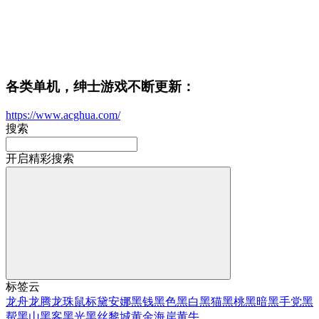
各类单机，绅士游戏不断更新：
https://www.acghua.com/
搜索
开启精彩搜索
标签云
龙舟
龙腾
龙珠
鼠标
黛安娜
黑钱
黑色
黑白
黑猫
黑桃
黑暗
黑手党
黑
帮
黑山
黑客
黑光
黑丝
黎城
黄金海岸
黄牛