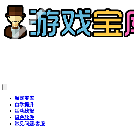
游戏宝库
自学提升
活动线报
绿色软件
常见问题/客服