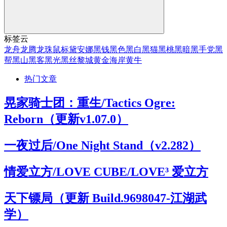
标签云
龙舟
龙腾
龙珠
鼠标
黛安娜
黑钱
黑色
黑白
黑猫
黑桃
黑暗
黑手党
黑
帮
黑山
黑客
黑光
黑丝
黎城
黄金海岸
黄牛
热门文章
晃家骑士团：重生/Tactics Ogre:
Reborn（更新v1.07.0）
一夜过后/One Night Stand（v2.282）
情爱立方/LOVE CUBE/LOVE³ 爱立方
天下镖局（更新 Build.9698047-江湖武
学）