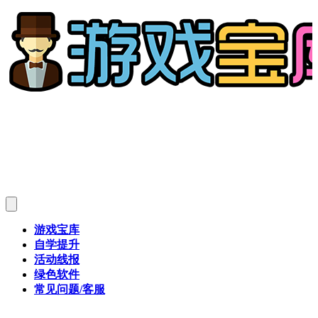
游戏宝库
自学提升
活动线报
绿色软件
常见问题/客服