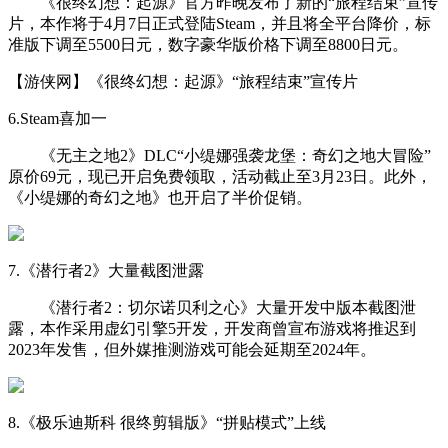
《很终幻想：起源》官方昨晚发布了新的“旅程结束”宣传
片，本作将于4月7日正式登陆Steam，并且将全平台降价，标
准版下调至5500日元，数字豪华版价格下调至8800日元。
【游侠网】《很终幻想：起源》“旅程结束”宣传片
6.Steam喜加一
《无主之地2》DLC“小缇娜强袭龙堡：奇幻之地大冒险”
原价69元，现已开启免费领取，活动截止至3月23日。此外，
《小缇娜的奇幻之地》也开启了半价促销。
7.《潜行者2》大量截图泄露
《潜行者2：切尔诺贝利之心》大量开发中版本截图泄
露，本作采用虚幻引擎5开发，开发商曾宣布游戏将推迟到
2023年发售，但外媒推测游戏可能会延期至2024年。
8.《极乐迪斯科 很终剪辑版》“拼贴模式”上线