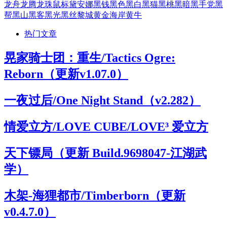
龙舟
龙腾
龙珠
鼠标
黛安娜
黑钱
黑色
黑白
黑猫
黑桃
黑暗
黑手党
黑
帮
黑山
黑客
黑光
黑丝
黎城
黄金海岸
黄牛
热门文章
晃家骑士团：重生/Tactics Ogre:
Reborn（更新v1.07.0）
一夜过后/One Night Stand（v2.282）
情爱立方/LOVE CUBE/LOVE³ 爱立方
天下镖局（更新 Build.9698047-江湖武
学）
木架-海狸都市/Timberborn（更新
v0.4.7.0）