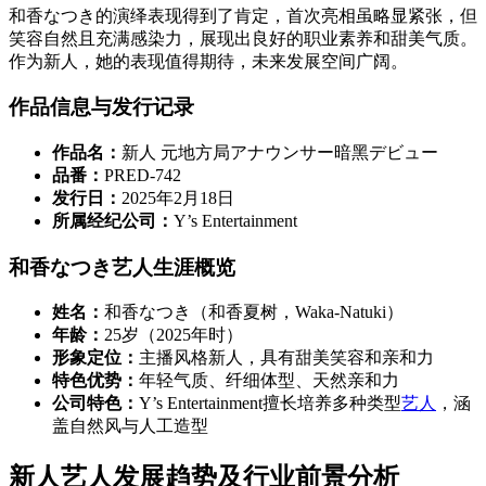
和香なつき的演绎表现得到了肯定，首次亮相虽略显紧张，但
笑容自然且充满感染力，展现出良好的职业素养和甜美气质。
作为新人，她的表现值得期待，未来发展空间广阔。
作品信息与发行记录
作品名：
新人 元地方局アナウンサー暗黑デビュー
品番：
PRED-742
发行日：
2025年2月18日
所属经纪公司：
Y’s Entertainment
和香なつき艺人生涯概览
姓名：
和香なつき（和香夏树，Waka-Natuki）
年龄：
25岁（2025年时）
形象定位：
主播风格新人，具有甜美笑容和亲和力
特色优势：
年轻气质、纤细体型、天然亲和力
公司特色：
Y’s Entertainment擅长培养多种类型
艺人
，涵
盖自然风与人工造型
新人艺人发展趋势及行业前景分析