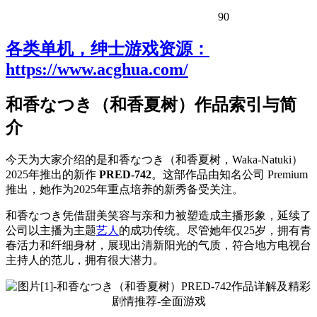
90
各类单机，绅士游戏资源：
https://www.acghua.com/
和香なつき（和香夏树）作品索引与简
介
今天为大家介绍的是和香なつき（和香夏树，Waka-Natuki）
2025年推出的新作
PRED-742
。这部作品由知名公司 Premium
推出，她作为2025年重点培养的新秀备受关注。
和香なつき凭借甜美笑容与亲和力被塑造成主播形象，延续了
公司以主播为主题
艺人
的成功传统。尽管她年仅25岁，拥有青
春活力和纤细身材，展现出清新阳光的气质，符合地方电视台
主持人的范儿，拥有很大潜力。