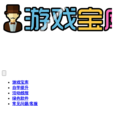
游戏宝库
自学提升
活动线报
绿色软件
常见问题/客服