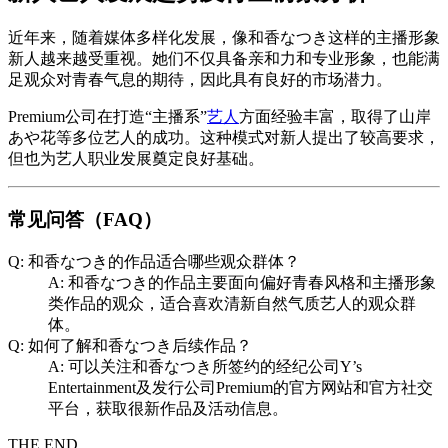
近年来，随着媒体多样化发展，像和香なつき这样的主播形象
新人越来越受重视。她们不仅具备亲和力和专业形象，也能满
足观众对青春气息的期待，因此具有良好的市场潜力。
Premium公司在打造“主播系”
艺人
方面经验丰富，取得了山岸
あや花等多位艺人的成功。这种模式对新人提出了较高要求，
但也为艺人职业发展奠定良好基础。
常见问答（FAQ）
Q: 和香なつき的作品适合哪些观众群体？
A: 和香なつき的作品主要面向偏好青春风格和主播形象
类作品的观众，适合喜欢清新自然气质艺人的观众群
体。
Q: 如何了解和香なつき后续作品？
A: 可以关注和香なつき所签约的经纪公司Y’s
Entertainment及发行公司Premium的官方网站和官方社交
平台，获取很新作品及活动信息。
THE END