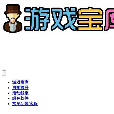
游戏宝库
自学提升
活动线报
绿色软件
常见问题/客服