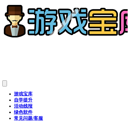
游戏宝库
自学提升
活动线报
绿色软件
常见问题/客服