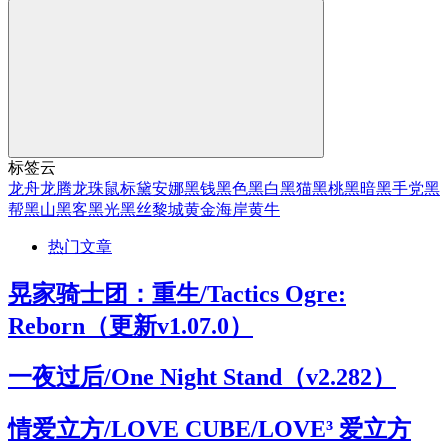
标签云
龙舟
龙腾
龙珠
鼠标
黛安娜
黑钱
黑色
黑白
黑猫
黑桃
黑暗
黑手党
黑
帮
黑山
黑客
黑光
黑丝
黎城
黄金海岸
黄牛
热门文章
晃家骑士团：重生/Tactics Ogre:
Reborn（更新v1.07.0）
一夜过后/One Night Stand（v2.282）
情爱立方/LOVE CUBE/LOVE³ 爱立方