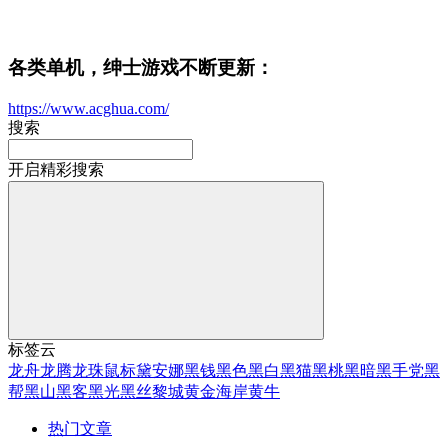
各类单机，绅士游戏不断更新：
https://www.acghua.com/
搜索
开启精彩搜索
标签云
龙舟
龙腾
龙珠
鼠标
黛安娜
黑钱
黑色
黑白
黑猫
黑桃
黑暗
黑手党
黑
帮
黑山
黑客
黑光
黑丝
黎城
黄金海岸
黄牛
热门文章