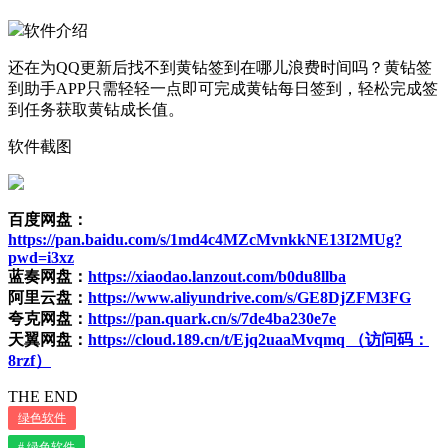
软件介绍
还在为QQ更新后找不到黄钻签到在哪儿浪费时间吗？黄钻签
到助手APP只需轻轻一点即可完成黄钻每日签到，轻松完成签
到任务获取黄钻成长值。
软件截图
百度网盘：
https://pan.baidu.com/s/1md4c4MZcMvnkkNE13I2MUg?
pwd=i3xz
蓝奏网盘：
https://xiaodao.lanzout.com/b0du8llba
阿里云盘：
https://www.aliyundrive.com/s/GE8DjZFM3FG
夸克网盘：
https://pan.quark.cn/s/7de4ba230e7e
天翼网盘：
https://cloud.189.cn/t/Ejq2uaaMvqmq （访问码：
8rzf）
THE END
绿色软件
# 绿色软件