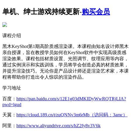
单机、绅士游戏持续更新-
购买会员
课程介绍
黑木KeyShot第1期高阶质感渲染课。本课程由知名设计师黑木
亲自授课，旨在教授学员如何在KeyShot软件中实现高级质感
渲染效果。课程包括材质设置、光照调节、纹理应用等内容，
通过实例演示和实践训练，学员将学会创造必真的材质效果，
并提升渲染技巧。无论你是产品设计师还是渲染艺术家，本课
程将帮助你打造出令人惊叹的渲染作品。
学习地址
百度：
https://pan.baidu.com/s/12E1g03dMKIDyWwRQTRjLIA?
pwd=lgud
天翼：
https://cloud.189.cn/t/zuQNNv3m6rMb（访问码：3amc）
阿里：
https://www.aliyundrive.com/s/hZ2fy8v3V6k