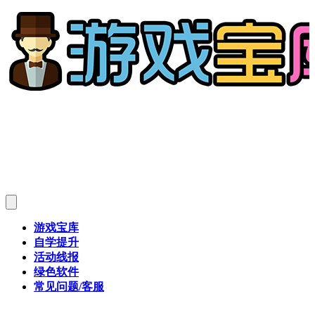
游戏宝库
自学提升
活动线报
绿色软件
常见问题/客服