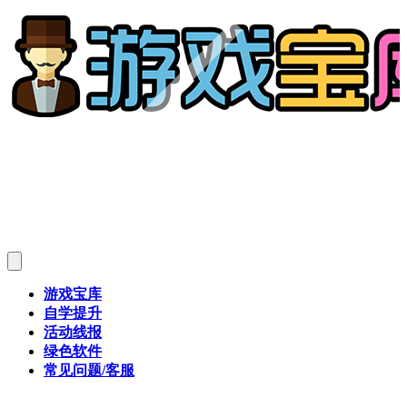
游戏宝库
自学提升
活动线报
绿色软件
常见问题/客服