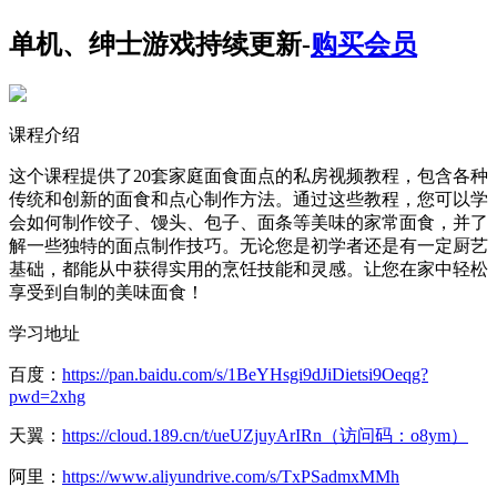
单机、绅士游戏持续更新-
购买会员
课程介绍
这个课程提供了20套家庭面食面点的私房视频教程，包含各种
传统和创新的面食和点心制作方法。通过这些教程，您可以学
会如何制作饺子、馒头、包子、面条等美味的家常面食，并了
解一些独特的面点制作技巧。无论您是初学者还是有一定厨艺
基础，都能从中获得实用的烹饪技能和灵感。让您在家中轻松
享受到自制的美味面食！
学习地址
百度：
https://pan.baidu.com/s/1BeYHsgi9dJiDietsi9Oeqg?
pwd=2xhg
天翼：
https://cloud.189.cn/t/ueUZjuyArIRn（访问码：o8ym）
阿里：
https://www.aliyundrive.com/s/TxPSadmxMMh