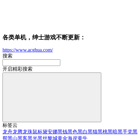
各类单机，绅士游戏不断更新：
https://www.acghua.com/
搜索
开启精彩搜索
标签云
龙舟
龙腾
龙珠
鼠标
黛安娜
黑钱
黑色
黑白
黑猫
黑桃
黑暗
黑手党
黑
帮
黑山
黑客
黑光
黑丝
黎城
黄金海岸
黄牛