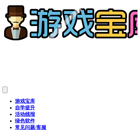
游戏宝库
自学提升
活动线报
绿色软件
常见问题/客服