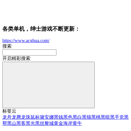
各类单机，绅士游戏不断更新：
https://www.acghua.com/
搜索
开启精彩搜索
标签云
龙舟
龙腾
龙珠
鼠标
黛安娜
黑钱
黑色
黑白
黑猫
黑桃
黑暗
黑手党
黑
帮
黑山
黑客
黑光
黑丝
黎城
黄金海岸
黄牛