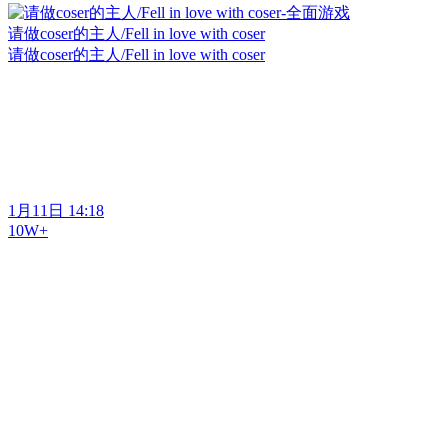
请做coser的主人/Fell in love with coser
请做coser的主人/Fell in love with coser
1月11日 14:18
10W+