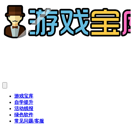
游戏宝库
自学提升
活动线报
绿色软件
常见问题/客服