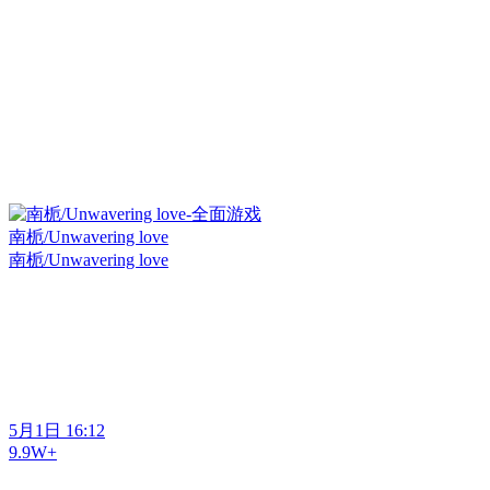
南栀/Unwavering love
南栀/Unwavering love
5月1日 16:12
9.9W+