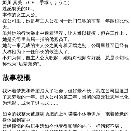
姬川 真美 （CV：手塚りょうこ）
姓感貌美的OL。
本作的女主人公。
在公司里，她是与主人公在同一部门任职的前辈，年龄也比他
大。
虽然她的行为举止中透着轻浮，让人难以捉摸，但在工作上，
她是公司里首屈一指的优秀员工。
她与一事无成的主人公之间有着天壤之别，公司里甚至已经有
人称她为下一任部长的候选人了。
不知为何，自主人公入职起，她就对他颇有好感，总是亲切地
称他为“后辈弟弟”。
故事梗概
我怀着梦想和希望踏入了社会，但好景不长，我在公司里度过
了恶梦般的一年。进入公司的第二年，当初的凌云壮志早已化
为泡影，成为了过去式……
如今的我整天被脑满肠肥的上司喋喋不休地训斥，拖着疲惫的
身体回到家中。
曾经憧憬的独居生活如今也变得和我的内心一样污秽不堪，