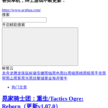
各类单机，绅士游戏不断更新：
https://www.acghua.com/
搜索
开启精彩搜索
标签云
龙舟
龙腾
龙珠
鼠标
黛安娜
黑钱
黑色
黑白
黑猫
黑桃
黑暗
黑手党
黑
帮
黑山
黑客
黑光
黑丝
黎城
黄金海岸
黄牛
热门文章
晃家骑士团：重生/Tactics Ogre:
Reborn（更新v1.07.0）