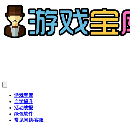
游戏宝库
自学提升
活动线报
绿色软件
常见问题/客服