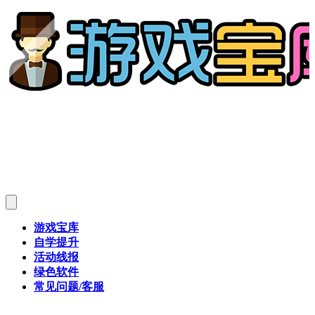
游戏宝库
自学提升
活动线报
绿色软件
常见问题/客服