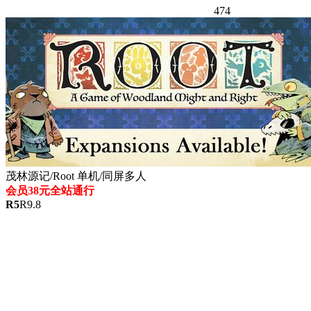
474
茂林源记/Root 单机/同屏多人
会员38元全站通行
R
5
R
9.8