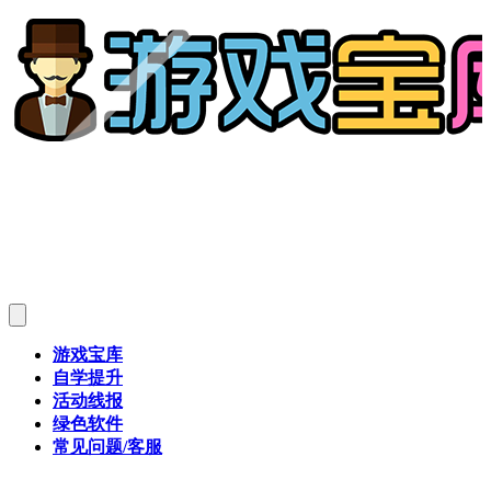
游戏宝库
自学提升
活动线报
绿色软件
常见问题/客服