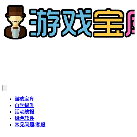
游戏宝库
自学提升
活动线报
绿色软件
常见问题/客服