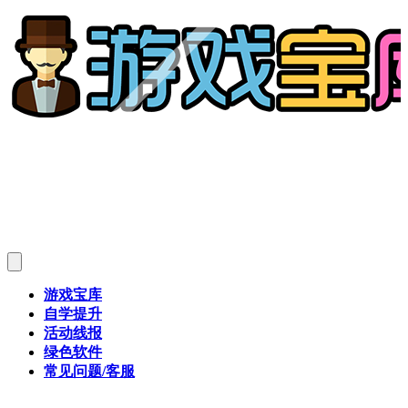
游戏宝库
自学提升
活动线报
绿色软件
常见问题/客服