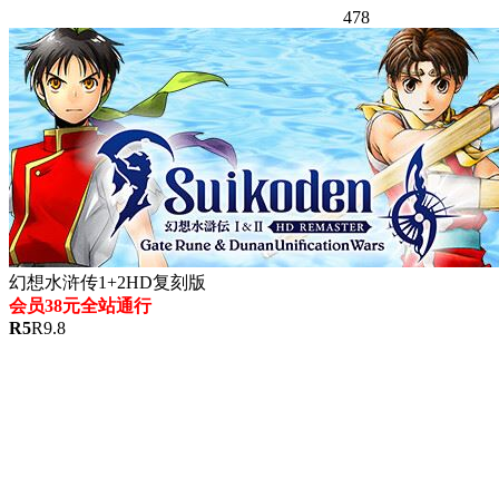
478
幻想水浒传1+2HD复刻版
会员38元全站通行
R
5
R
9.8