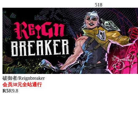
518
破御者/Reignbreaker
会员38元全站通行
R
5
R
9.8