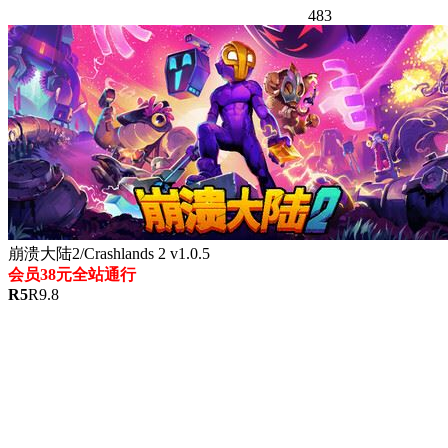
483
崩溃大陆2/Crashlands 2 v1.0.5
会员38元全站通行
R
5
R
9.8