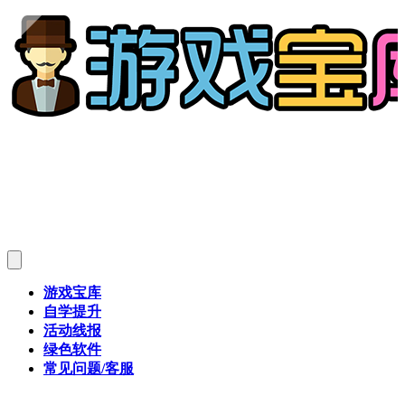
游戏宝库
自学提升
活动线报
绿色软件
常见问题/客服