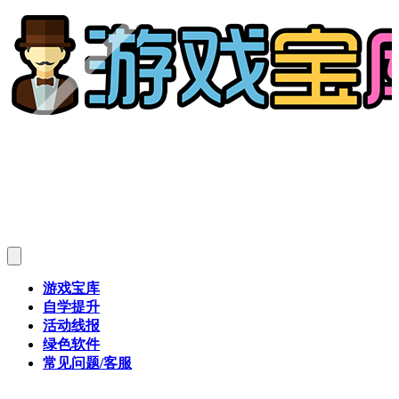
游戏宝库
自学提升
活动线报
绿色软件
常见问题/客服