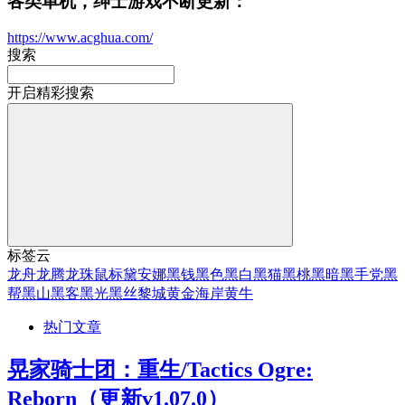
各类单机，绅士游戏不断更新：
https://www.acghua.com/
搜索
开启精彩搜索
标签云
龙舟
龙腾
龙珠
鼠标
黛安娜
黑钱
黑色
黑白
黑猫
黑桃
黑暗
黑手党
黑
帮
黑山
黑客
黑光
黑丝
黎城
黄金海岸
黄牛
热门文章
晃家骑士团：重生/Tactics Ogre:
Reborn（更新v1.07.0）