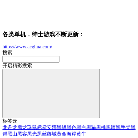
各类单机，绅士游戏不断更新：
https://www.acghua.com/
搜索
开启精彩搜索
标签云
龙舟
龙腾
龙珠
鼠标
黛安娜
黑钱
黑色
黑白
黑猫
黑桃
黑暗
黑手党
黑
帮
黑山
黑客
黑光
黑丝
黎城
黄金海岸
黄牛