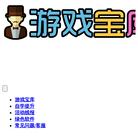
游戏宝库
自学提升
活动线报
绿色软件
常见问题/客服