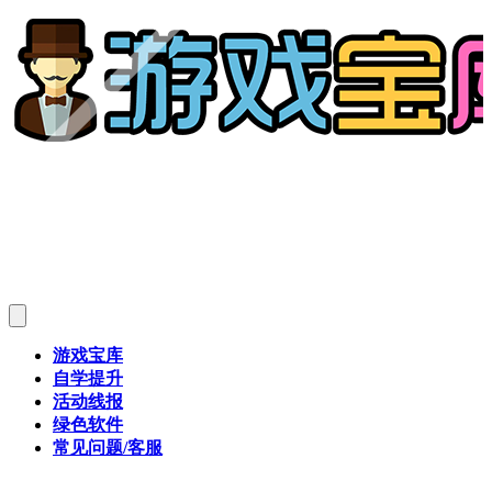
游戏宝库
自学提升
活动线报
绿色软件
常见问题/客服