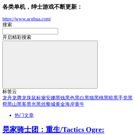
各类单机，绅士游戏不断更新：
https://www.acghua.com/
搜索
开启精彩搜索
标签云
龙舟
龙腾
龙珠
鼠标
黛安娜
黑钱
黑色
黑白
黑猫
黑桃
黑暗
黑手党
黑
帮
黑山
黑客
黑光
黑丝
黎城
黄金海岸
黄牛
热门文章
晃家骑士团：重生/Tactics Ogre: