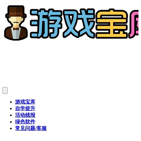
游戏宝库
自学提升
活动线报
绿色软件
常见问题/客服