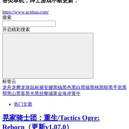
各类单机，绅士游戏不断更新：
https://www.acghua.com/
搜索
开启精彩搜索
标签云
龙舟
龙腾
龙珠
鼠标
黛安娜
黑钱
黑色
黑白
黑猫
黑桃
黑暗
黑手党
黑
帮
黑山
黑客
黑光
黑丝
黎城
黄金海岸
黄牛
热门文章
晃家骑士团：重生/Tactics Ogre:
Reborn（更新v1.07.0）