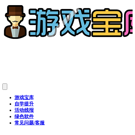
游戏宝库
自学提升
活动线报
绿色软件
常见问题/客服