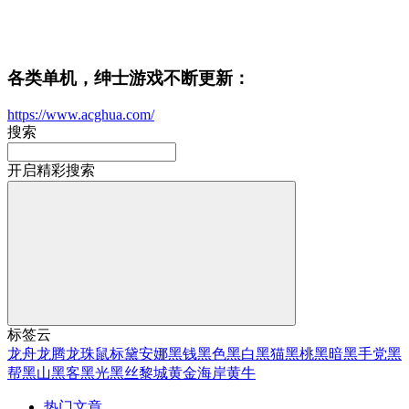
各类单机，绅士游戏不断更新：
https://www.acghua.com/
搜索
开启精彩搜索
标签云
龙舟
龙腾
龙珠
鼠标
黛安娜
黑钱
黑色
黑白
黑猫
黑桃
黑暗
黑手党
黑
帮
黑山
黑客
黑光
黑丝
黎城
黄金海岸
黄牛
热门文章