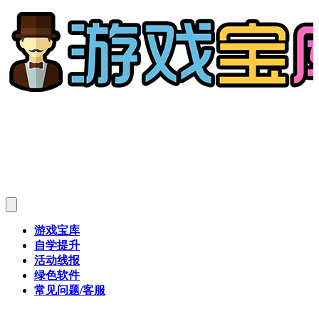
游戏宝库
自学提升
活动线报
绿色软件
常见问题/客服