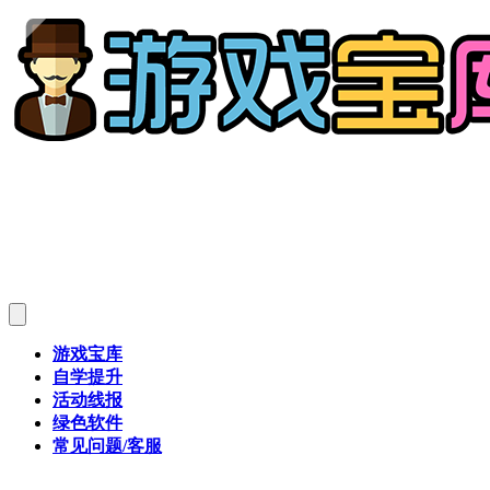
游戏宝库
自学提升
活动线报
绿色软件
常见问题/客服