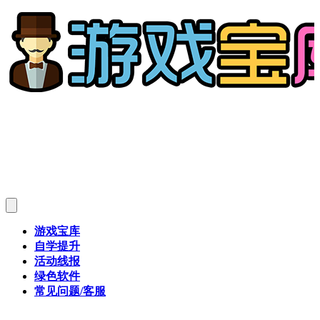
游戏宝库
自学提升
活动线报
绿色软件
常见问题/客服