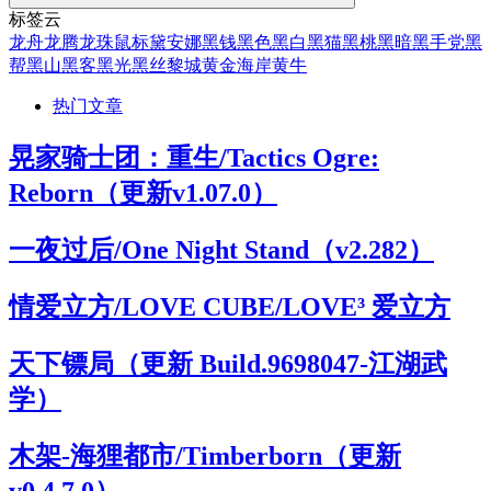
标签云
龙舟
龙腾
龙珠
鼠标
黛安娜
黑钱
黑色
黑白
黑猫
黑桃
黑暗
黑手党
黑
帮
黑山
黑客
黑光
黑丝
黎城
黄金海岸
黄牛
热门文章
晃家骑士团：重生/Tactics Ogre:
Reborn（更新v1.07.0）
一夜过后/One Night Stand（v2.282）
情爱立方/LOVE CUBE/LOVE³ 爱立方
天下镖局（更新 Build.9698047-江湖武
学）
木架-海狸都市/Timberborn（更新
v0.4.7.0）