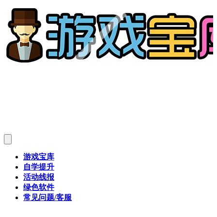
游戏宝库
自学提升
活动线报
绿色软件
常见问题/客服