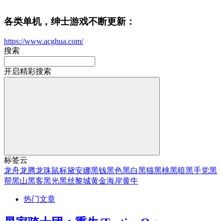
各类单机，绅士游戏不断更新：
https://www.acghua.com/
搜索
开启精彩搜索
标签云
龙舟
龙腾
龙珠
鼠标
黛安娜
黑钱
黑色
黑白
黑猫
黑桃
黑暗
黑手党
黑
帮
黑山
黑客
黑光
黑丝
黎城
黄金海岸
黄牛
热门文章