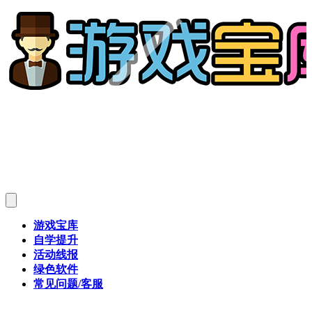
游戏宝库
自学提升
活动线报
绿色软件
常见问题/客服