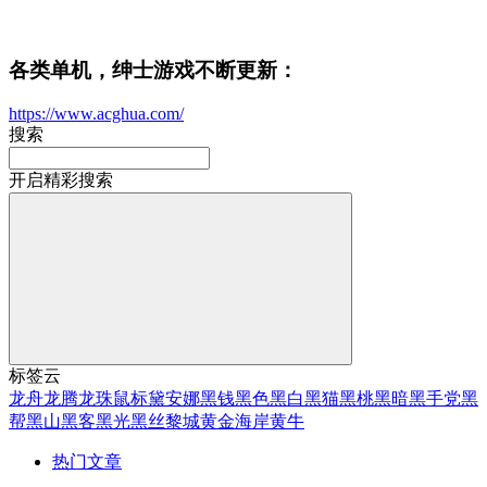
各类单机，绅士游戏不断更新：
https://www.acghua.com/
搜索
开启精彩搜索
标签云
龙舟
龙腾
龙珠
鼠标
黛安娜
黑钱
黑色
黑白
黑猫
黑桃
黑暗
黑手党
黑
帮
黑山
黑客
黑光
黑丝
黎城
黄金海岸
黄牛
热门文章