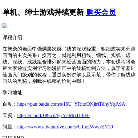
单机、绅士游戏持续更新-
购买会员
课程介绍
在繁杂的画面中强调层次感（线的深浅轻重、粗细虚实来分清
画面的主次关系）换言之，就是利用粗线、细线、实线、虚
线、深线、浅线组合排列起来经营画面的能力，本套课程将会
带大家通过实例学习动漫插画中的线稿绘制方法，属于零基础
绘画入门级别的教程，通过实例讲解以及示范，带你了解线稿
画法的奥秘，别栽在线稿的绘制中哦！
学习地址
百度：
https://pan.baidu.com/s/16U_YRnoONjiriTdhyYgA9A
天翼：
https://cloud.189.cn/t/jaYnMrzUf6Fb
阿里：
https://www.aliyundrive.com/s/ULgLWwpXY39
THE END