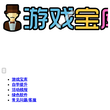
游戏宝库
自学提升
活动线报
绿色软件
常见问题/客服