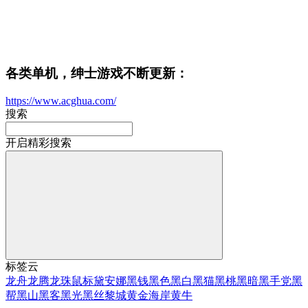
各类单机，绅士游戏不断更新：
https://www.acghua.com/
搜索
开启精彩搜索
标签云
龙舟
龙腾
龙珠
鼠标
黛安娜
黑钱
黑色
黑白
黑猫
黑桃
黑暗
黑手党
黑
帮
黑山
黑客
黑光
黑丝
黎城
黄金海岸
黄牛